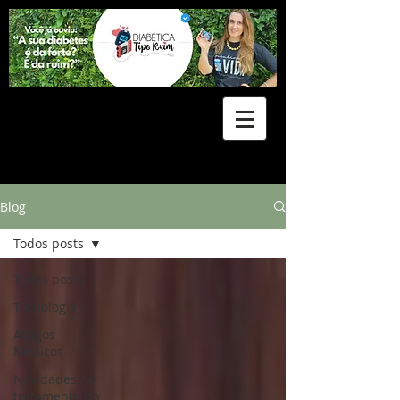
Blog
Todos posts
Todos posts
Tecnologia
Artigos
Médicos
Novidades no
tratamento do