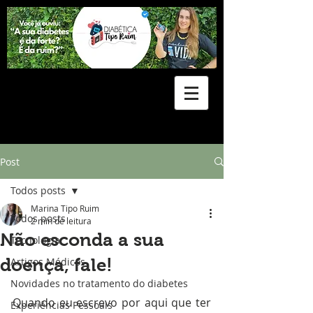
Post
Todos posts
Marina Tipo Ruim
Todos posts
2 min de leitura
Não esconda a sua
Tecnologia
doença, fale!
Artigos Médicos
Novidades no tratamento do diabetes
Quando eu escrevo por aqui que ter 
Experiências Pessoais