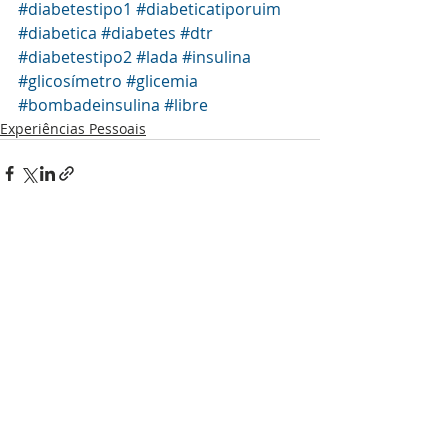
#diabetestipo1
#diabeticatiporuim
#diabetica
#diabetes
#dtr
#diabetestipo2
#lada
#insulina
#glicosímetro
#glicemia
#bombadeinsulina
#libre
Experiências Pessoais
Posts recentes
Ver tudo