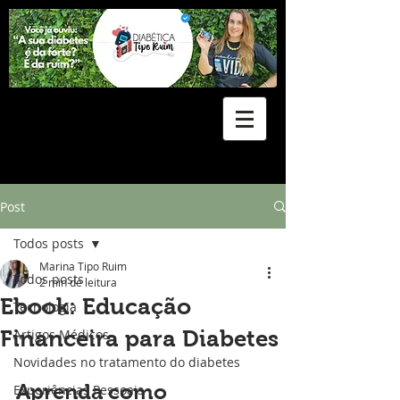
Post
Todos posts
Marina Tipo Ruim
Todos posts
2 min de leitura
Ebook: Educação
Tecnologia
Financeira para Diabetes
Artigos Médicos
Novidades no tratamento do diabetes
Aprenda como 
Experiências Pessoais