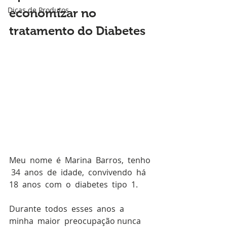
Dicas de Produtos
economizar no 
tratamento do Diabetes
Meu  nome  é  Marina  Barros,  tenho 
 34  anos  de  idade,  convivendo  há  
18  anos  com  o  diabetes  tipo  1.
Durante  todos  esses  anos  a  
minha  maior  preocupação nunca 