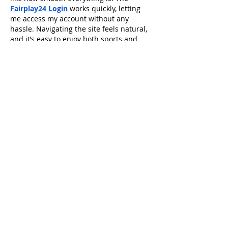
Fairplay24 Login
 works quickly, letting 
me access my account without any 
hassle. Navigating the site feels natural, 
and it’s easy to enjoy both sports and 
casino games.
To know more visit : 
https://fairplay24s.net.in/
Curtir
Responder
Cricbet99
11 de dez. de 2025
I started using 
Mahadev Book
 last 
month, and it’s been a smooth 
experience so far. The 
Mahadev Book 
Login
 page is easy to access, and I got 
my 
Mahadev Book ID
 instantly. The 
Mahadev Book App
 also works perfectly 
on my phone, making betting really 
convenient anytime, anywhere.