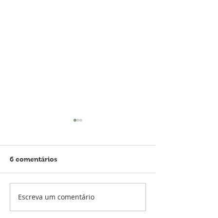
6 comentários
Escreva um comentário
VIAGEM E DIABETES:
Sangrou dentro
DICAS E DOCUMENTOS
minha Insulina
IMPORTANTES!