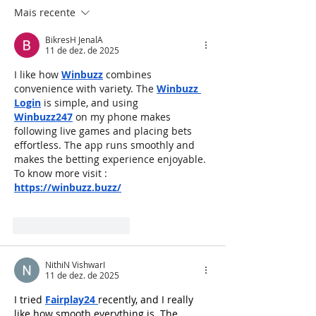
Mais recente
BikresH JenalA
11 de dez. de 2025
I like how 
Winbuzz
 combines 
convenience with variety. The 
Winbuzz 
Login
 is simple, and using 
Winbuzz247
 on my phone makes 
following live games and placing bets 
effortless. The app runs smoothly and 
makes the betting experience enjoyable.
To know more visit : 
https://winbuzz.buzz/
Curtir
Responder
NithiN VishwarI
11 de dez. de 2025
I tried 
Fairplay24
recently, and I really 
like how smooth everything is. The 