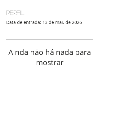
Perfil
Data de entrada: 13 de mai. de 2026
Ainda não há nada para
mostrar
Quando esse membro adicionar
informações sobre si mesmo, você
as verá aqui.
© 2016 por Ateliê Digital Faz-Tudo para
Diabética Tipo Ruim.