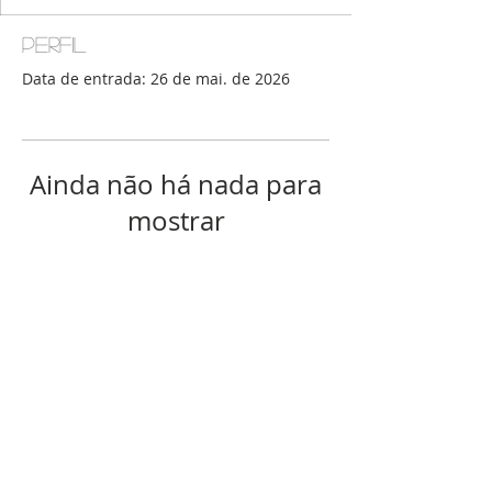
Perfil
Data de entrada: 26 de mai. de 2026
Ainda não há nada para
mostrar
Quando esse membro adicionar
informações sobre si mesmo, você
as verá aqui.
© 2016 por Ateliê Digital Faz-Tudo para
Diabética Tipo Ruim.