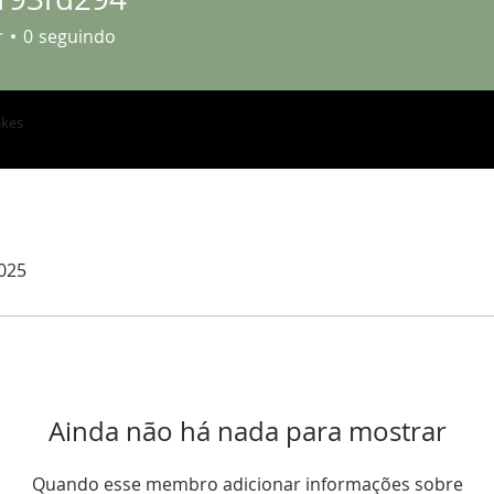
rd294
r
0
seguindo
ikes
2025
Ainda não há nada para mostrar
Quando esse membro adicionar informações sobre