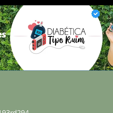
E BOMBA DE INSULINA
MEU LIVRO
LOJA VIRTUAL
NA
a193rd294