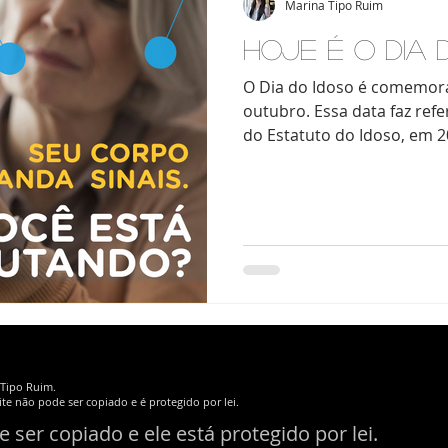
Marina Tipo Ruim
HOJE É O DIA 
O Dia do Idoso é comemora
outubro. Essa data faz ref
do Estatuto do Idoso, em 20
a Tipo Ruim.
te não pode ser copiado e é protegido por lei.
ser copiado e ele está protegido por lei.