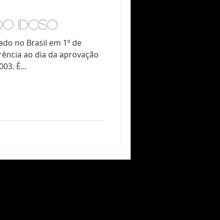
DO IDOSO
do no Brasil em 1º de
erência ao dia da aprovação
03. É...