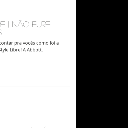
re | Não fure
s
yle Libre! A Abbott,