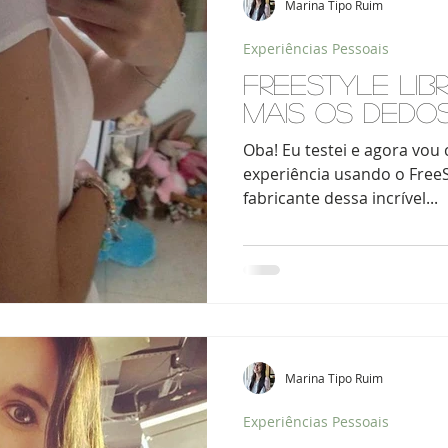
Marina Tipo Ruim
Experiências Pessoais
Freestyle Lib
mais os dedo
Oba! Eu testei e agora vou contar pra vocês como foi a
experiência usando o FreeSt
fabricante dessa incrível...
Marina Tipo Ruim
Experiências Pessoais