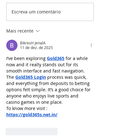
Escreva um comentário
VIAGEM E DIABETES:
Sangrou dentro
DICAS E DOCUMENTOS
minha Insulina
IMPORTANTES!
Mais recente
BikresH JenalA
11 de dez. de 2025
I’ve been exploring 
Gold365
 for a while 
now and it really stands out for its 
smooth interface and fast navigation. 
The 
Gold365 Login
 process was quick, 
and everything from deposits to betting 
options felt simple. It’s a good choice for 
anyone who enjoys live sports and 
casino games in one place.
To know more visit : 
https://gold365s.net.in/
Curtir
Responder