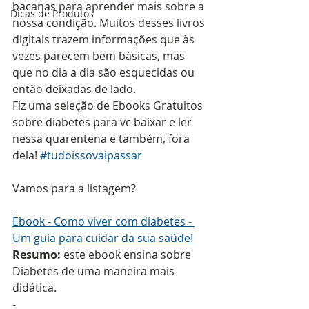
bacanas para aprender mais sobre a 
Dicas de Produtos
nossa condição. Muitos desses livros 
digitais trazem informações que às 
vezes parecem bem básicas, mas 
que no dia a dia são esquecidas ou 
então deixadas de lado. 
Fiz uma seleção de Ebooks Gratuitos 
sobre diabetes para vc baixar e ler 
nessa quarentena e também, fora 
dela! 
#tudoissovaipassar
Vamos para a listagem?
Ebook - Como viver com diabetes - 
Um guia para cuidar da sua saúde!
Resumo:
 este ebook ensina sobre 
Diabetes de uma maneira mais 
didática.
-