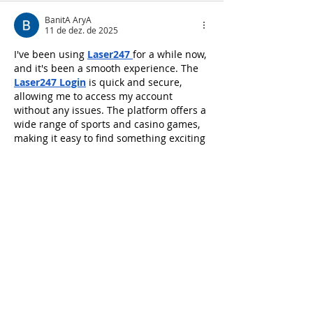
BanitA AryA
11 de dez. de 2025
I've been using 
Laser247
for a while now, 
and it's been a smooth experience. The 
Laser247 Login
 is quick and secure, 
allowing me to access my account 
without any issues. The platform offers a 
wide range of sports and casino games, 
making it easy to find something exciting 
to bet on. Additionally, joining the 
Laser247 Club
has its perks, like faster 
withdrawals and exclusive tournaments, 
enhancing the overall betting experience.
To know more visit : 
https://lasers247s.com/
Curtir
Responder
MaliyA SahaY
11 de dez. de 2025