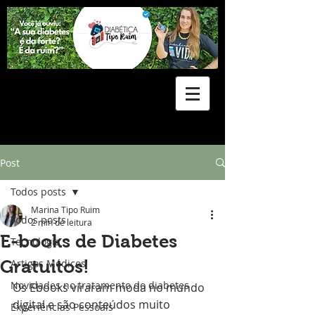
Post
Todos posts
Marina Tipo Ruim
Todos posts
2 min de leitura
E-books de Diabetes
Tecnologia
Gratuitos!
Artigos Médicos
Novidades no tratamento do diabetes
Os Ebooks viraram moda no mundo 
digital e são conteúdos muito 
Experiências Pessoais