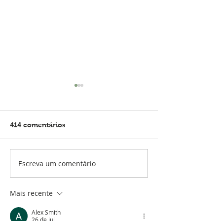
414 comentários
Escreva um comentário
VIAGEM E DIABETES:
Sangrou dentro
DICAS E DOCUMENTOS
minha Insulina
IMPORTANTES!
Mais recente
Alex Smith
26 de jul.