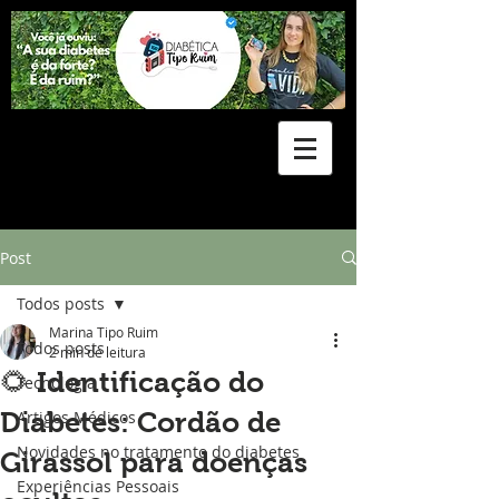
Post
Todos posts
Marina Tipo Ruim
Todos posts
2 min de leitura
🌻 Identificação do
Tecnologia
Diabetes: Cordão de
Artigos Médicos
Novidades no tratamento do diabetes
Girassol para doenças
Experiências Pessoais