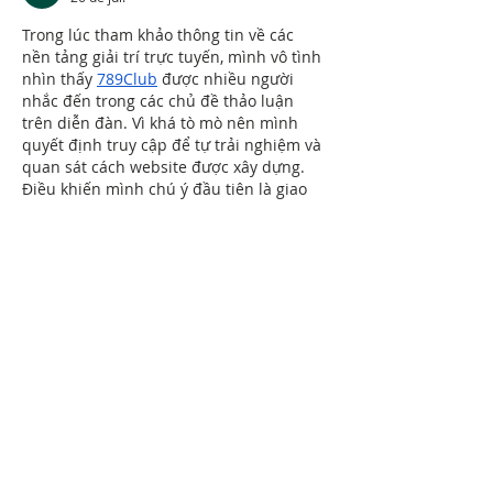
Trong lúc tham khảo thông tin về các 
nền tảng giải trí trực tuyến, mình vô tình 
nhìn thấy 
789Club
 được nhiều người 
nhắc đến trong các chủ đề thảo luận 
trên diễn đàn. Vì khá tò mò nên mình 
quyết định truy cập để tự trải nghiệm và 
quan sát cách website được xây dựng. 
Điều khiến mình chú ý đầu tiên là giao 
diện được thiết kế gọn gàng, các danh 
mục hiển thị rõ ràng và màu sắc…
Mostrar mais
Curtir
Responder
Alex Smith
26 de jul.
Gần đây, trong quá trình tìm hiểu về 
những website giải trí trực tuyến đang 
được quan tâm, mình bắt gặp 