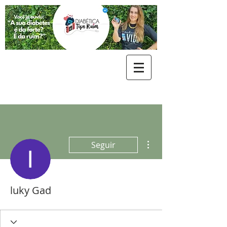
Mais ações
Seguir
luky Gad