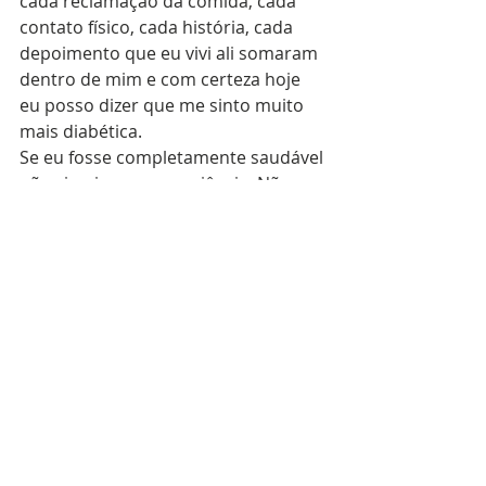
cada reclamação da comida, cada 
contato físico, cada história, cada 
depoimento que eu vivi ali somaram 
dentro de mim e com certeza hoje 
eu posso dizer que me sinto muito 
mais diabética.
Se eu fosse completamente saudável 
não viveria essa experiência. Não 
teria a oportunidade de conhecer as 
pessoas que conheci.
Se eu fosse completamente saudável 
não seria quem eu sou.
E eu amo ser a Marina, Diabética 
Tipo Ruim.
#diabetica
#diabeticatiporuim
#dtr
#viajarcomdiabetes
#diabetestipo1
#diabetestipo2
#diabetestipo2
#lada