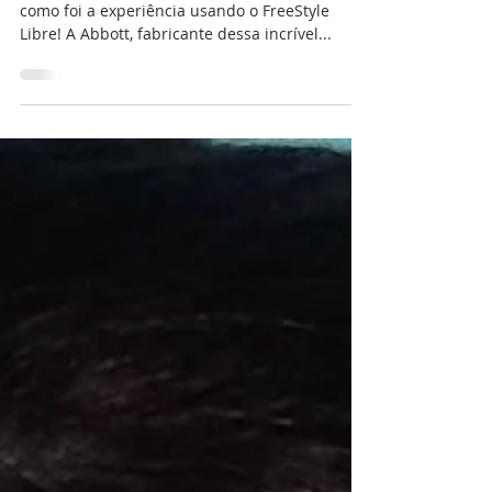
mais os dedos
Oba! Eu testei e agora vou contar pra vocês
como foi a experiência usando o FreeStyle
Libre! A Abbott, fabricante dessa incrível...