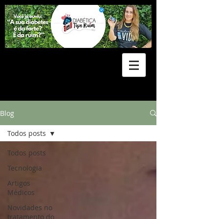
Blog
Todos posts
Todos posts
Tecnologia
Artigos
Médicos
Novidades no
tratamento do